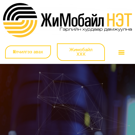
Жимобайл
Үйлчилгээ авах
ХХК