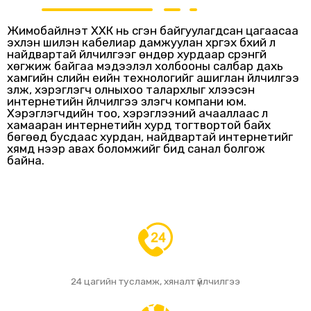
Жимобайлнэт ХХК нь үүсгэн байгуулагдсан цагаасаа
эхлэн шилэн кабелиар дамжуулан хүргэх бүхий л
найдвартай үйлчилгээг өндөр хурдаар үсрэнгүй
хөгжиж байгаа мэдээлэл холбооны салбар дахь
хамгийн сүүлийн үеийн технологийг ашиглан үйлчилгээ
үзүүлж, хэрэглэгч олныхоо талархлыг хүлээсэн
интернетийн үйлчилгээ үзүүлэгч компани юм.
Хэрэглэгчдийн тоо, хэрэглээний ачааллаас үл
хамааран интернетийн хурд тогтвортой байх
бөгөөд бусдаас хурдан, найдвартай интернетийг
хямд үнээр авах боломжийг бид санал болгож
байна.
24 цагийн тусламж, хяналт үйлчилгээ